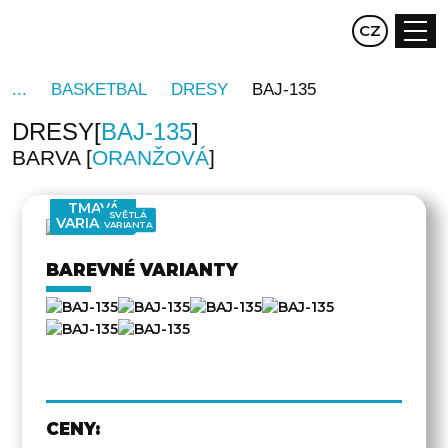
EN
CZ
DE
BASKETBAL
DRESY
BAJ-135
DRESY
BAJ-135
BARVA
ORANŽOVÁ
DRUHÁ
STRANA
TMAVÁ
SVĚTLÁ
VARIANTA
VARIANTA
BAREVNÉ VARIANTY
CENY: