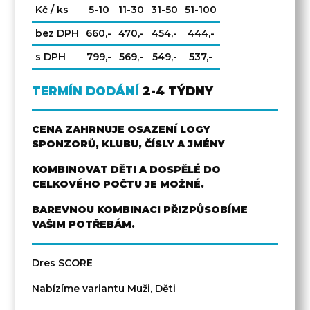
Kč / ks
5-10
11-30
31-50
51-100
bez DPH
660,-
470,-
454,-
444,-
s DPH
799,-
569,-
549,-
537,-
TERMÍN DODÁNÍ
2-4 TÝDNY
CENA ZAHRNUJE OSAZENÍ LOGY
SPONZORŮ, KLUBU, ČÍSLY A JMÉNY
KOMBINOVAT DĚTI A DOSPĚLÉ DO
CELKOVÉHO POČTU JE MOŽNÉ.
BAREVNOU KOMBINACI PŘIZPŮSOBÍME
VAŠIM POTŘEBÁM.
Dres SCORE
Nabízíme variantu Muži, Děti