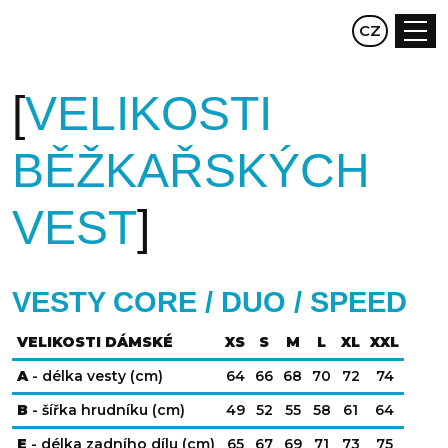
EN
CZ
DE
VELIKOSTI
BĚŽKAŘSKÝCH
VEST
VESTY CORE / DUO / SPEED
VELIKOSTI DÁMSKÉ
XS
S
M
L
XL
XXL
A
- délka vesty (cm)
64
66
68
70
72
74
B
- šířka hrudníku (cm)
49
52
55
58
61
64
E
- délka zadního dílu (cm)
65
67
69
71
73
75