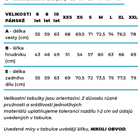
VELIKOSTI
6
8
10
XXS
XS
S
M
L
XL
XXL
PÁNSKÉ
let
let
let
A
- délka
55
59
63
68
69,5
71
72,5
74
76,5
78
vesty (cm)
B
- šířka
hrudníku
43
46
49
51
54
57
60
63
66
69
(cm)
E
- délka
zadního
55
59
63
69
70,5
72
73,5
75
77,5
79
dílu (cm)
Velikostní tabulky jsou orientační. Z důvodu různé
pružnosti a srážlivosti jednotlivých
materiálů uplatňujeme toleranci rozdílu 1-2 cm od údajů
uvedených v tabulce.
Uvedené míry v tabulce uvádějí šířku,
NIKOLI OBVOD
.