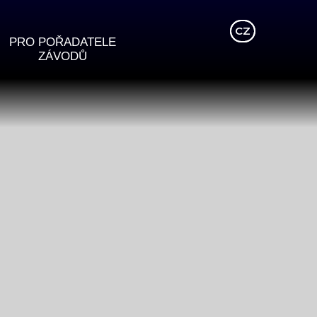
EN
CZ
DE
PRO POŘADATELE
ZÁVODŮ